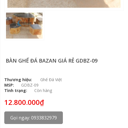
BÀN GHẾ ĐÁ BAZAN GIÁ RẺ GDBZ-09
Thương hiệu:
Ghế Đá Việt
MSP:
GDBZ-09
Tình trạng:
Còn hàng
12.800.000₫
Gọi ngay: 0933832979