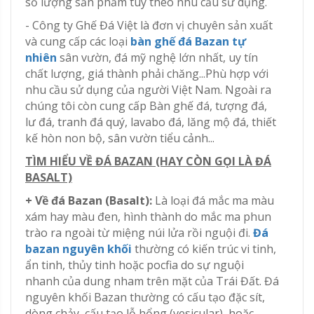
số lượng sản phẩm tùy theo nhu cầu sử dụng.
- Công ty Ghế Đá Việt là đơn vị chuyên sản xuất
và cung cấp các loại
bàn ghế đá Bazan tự
nhiên
sân vườn, đá mỹ nghệ lớn nhất, uy tín
chất lượng, giá thành phải chăng...Phù hợp với
nhu cầu sử dụng của người Việt Nam. Ngoài ra
chúng tôi còn cung cấp Bàn ghế đá, tượng đá,
lư đá, tranh đá quý, lavabo đá, lăng mộ đá, thiết
kế hòn non bộ, sân vườn tiểu cảnh...
TÌM HIỂU VỀ ĐÁ BAZAN (HAY CÒN GỌI LÀ ĐÁ
BASALT)
+ Về đá Bazan (Basalt):
Là loại đá mắc ma màu
xám hay màu đen, hình thành do mắc ma phun
trào ra ngoài từ miệng núi lửa rồi nguội đi.
Đá
bazan nguyên khối
thường có kiến trúc vi tinh,
ẩn tinh, thủy tinh hoặc pocfia do sự nguội
nhanh của dung nham trên mặt của Trái Đất. Đá
nguyên khối Bazan thường có cấu tạo đặc sít,
dòng chảy, cấu tạo lỗ hổng (vesicular), hoặc