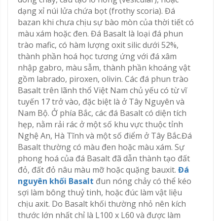
dạng xỉ núi lửa chứa bọt (frothy scoria). Đá
bazan khi chưa chịu sự bào mòn của thời tiết có
màu xám hoặc đen. Đá Basalt là loại đá phun
trào mafic, có hàm lượng oxit silic dưới 52%,
thành phần hoá học tương ứng với đá xâm
nhập gabro, màu sẫm, thành phần khoáng vật
gồm labrado, piroxen, olivin. Các đá phun trào
Basalt trên lãnh thổ Việt Nam chủ yếu có từ vĩ
tuyến 17 trở vào, đặc biệt là ở Tây Nguyên và
Nam Bộ. Ở phía Bắc, các đá Basalt có diện tích
hẹp, nằm rải rác ở một số khu vực thuộc tỉnh
Nghệ An, Hà Tĩnh và một số điểm ở Tây Bắc.Đá
Basalt thường có màu đen hoặc màu xám. Sự
phong hoá của đá Basalt đã dẫn thành tạo đất
đỏ, đất đỏ nâu màu mỡ hoặc quặng bauxit.
Đá
nguyên khối Basalt
đun nóng chảy có thể kéo
sợi làm bông thuỷ tinh, hoặc đúc làm vật liệu
chịu axit. Do Basalt khối thường nhỏ nên kích
thước lớn nhất chỉ là L100 x L60 và được làm