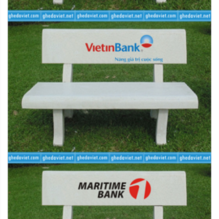
- Hoàn tiền bằng mã tiền điện tử dùng để mua sản
phẩm mới
- Đổi sản phẩm mới cùng loại
- Chuyển khoản qua ngân hàng theo thông tin của quý
khách cung cấp
- Riêng đối với các đơn hàng thanh toán qua thẻ tín
dụng quốc tế, chúng tôi sẽ áp dụng hình thức hoàn tiền
vào tài khoản thanh toán của chủ thẻ
- Hoàn tiền mặt trực tiếp tại văn phòng
Mọi chi tiết hoặc thắc mắc quý khách vui lòng liên hệ với
chúng tôi qua số điện thoại hỗ trợ hoặc để lại lời nhắn
tại website. Xin chân thành cảm ơn.