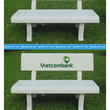
như trên.
2.2. Hàng giao bị lỗi
Khi quý khách gặp trục trặc với sản phẩm đặt mua của
chúng tôi, vui lòng thực hiện các bước sau đây:
- Bước 1: Kiểm tra lại sự nguyên vẹn của sản phẩm,
chụp lại ảnh sản phẩm xuất hiện lỗi
- Bước 2: Quý khách liên hệ với trung tâm chăm sóc
khách hàng của chúng tôi để được xác nhận
- Bước 3: Trong vòng 30 ngày kể từ ngày nhận hàng,
nếu quý khách được xác nhận từ trung tâm chăm sóc
khách hàng rằng sản phẩm bị lỗi kỹ thuật, quý khách vui
lòng truy cập ngay Hướng dẫn đổi trả hàng để bắt đầu
quy trình đổi trả hàng
3. Phương thức hoàn tiền
Tùy theo lí do hoàn trả sản phẩm kết quả đánh giá chất
lượng tại kho, chúng tôi sẽ có những phương thức hoàn
tiền với chi tiết như sau: