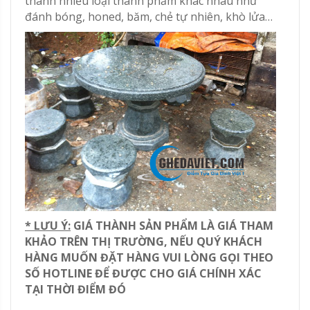
thành nhiều loại thành phẩm khác nhau như
đánh bóng, honed, băm, chẻ tự nhiên, khò lửa…
* LƯU Ý:
GIÁ THÀNH SẢN PHẨM LÀ GIÁ THAM
KHẢO TRÊN THỊ TRƯỜNG, NẾU QUÝ KHÁCH
HÀNG MUỐN ĐẶT HÀNG VUI LÒNG GỌI THEO
SỐ HOTLINE ĐỂ ĐƯỢC CHO GIÁ CHÍNH XÁC
TẠI THỜI ĐIỂM ĐÓ