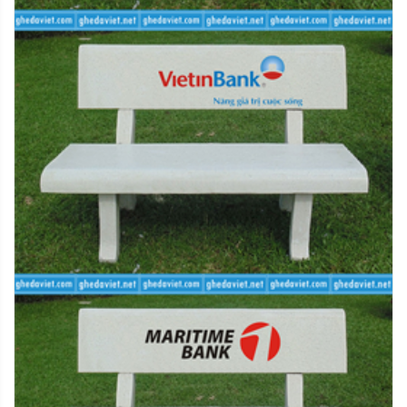
- Hoàn tiền bằng mã tiền điện tử dùng để mua sản
phẩm mới
- Đổi sản phẩm mới cùng loại
- Chuyển khoản qua ngân hàng theo thông tin của quý
khách cung cấp
- Riêng đối với các đơn hàng thanh toán qua thẻ tín
dụng quốc tế, chúng tôi sẽ áp dụng hình thức hoàn tiền
vào tài khoản thanh toán của chủ thẻ
- Hoàn tiền mặt trực tiếp tại văn phòng
Mọi chi tiết hoặc thắc mắc quý khách vui lòng liên hệ với
chúng tôi qua số điện thoại hỗ trợ hoặc để lại lời nhắn
tại website. Xin chân thành cảm ơn.