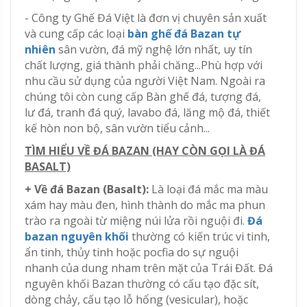
- Công ty Ghế Đá Việt là đơn vị chuyên sản xuất
và cung cấp các loại
bàn ghế đá Bazan tự
nhiên
sân vườn, đá mỹ nghệ lớn nhất, uy tín
chất lượng, giá thành phải chăng...Phù hợp với
nhu cầu sử dụng của người Việt Nam. Ngoài ra
chúng tôi còn cung cấp Bàn ghế đá, tượng đá,
lư đá, tranh đá quý, lavabo đá, lăng mộ đá, thiết
kế hòn non bộ, sân vườn tiểu cảnh...
TÌM HIỂU VỀ ĐÁ BAZAN (HAY CÒN GỌI LÀ ĐÁ
BASALT)
+ Về đá Bazan (Basalt):
Là loại đá mắc ma màu
xám hay màu đen, hình thành do mắc ma phun
trào ra ngoài từ miệng núi lửa rồi nguội đi.
Đá
bazan nguyên khối
thường có kiến trúc vi tinh,
ẩn tinh, thủy tinh hoặc pocfia do sự nguội
nhanh của dung nham trên mặt của Trái Đất. Đá
nguyên khối Bazan thường có cấu tạo đặc sít,
dòng chảy, cấu tạo lỗ hổng (vesicular), hoặc