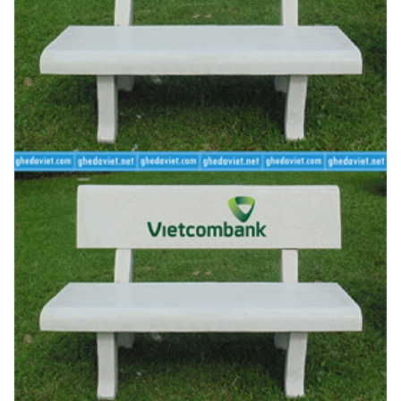
như trên.
2.2. Hàng giao bị lỗi
Khi quý khách gặp trục trặc với sản phẩm đặt mua của
chúng tôi, vui lòng thực hiện các bước sau đây:
- Bước 1: Kiểm tra lại sự nguyên vẹn của sản phẩm,
chụp lại ảnh sản phẩm xuất hiện lỗi
- Bước 2: Quý khách liên hệ với trung tâm chăm sóc
khách hàng của chúng tôi để được xác nhận
- Bước 3: Trong vòng 30 ngày kể từ ngày nhận hàng,
nếu quý khách được xác nhận từ trung tâm chăm sóc
khách hàng rằng sản phẩm bị lỗi kỹ thuật, quý khách vui
lòng truy cập ngay Hướng dẫn đổi trả hàng để bắt đầu
quy trình đổi trả hàng
3. Phương thức hoàn tiền
Tùy theo lí do hoàn trả sản phẩm kết quả đánh giá chất
lượng tại kho, chúng tôi sẽ có những phương thức hoàn
tiền với chi tiết như sau: