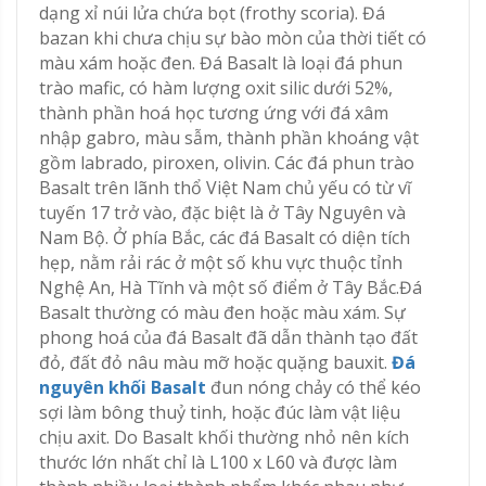
dạng xỉ núi lửa chứa bọt (frothy scoria). Đá
bazan khi chưa chịu sự bào mòn của thời tiết có
màu xám hoặc đen. Đá Basalt là loại đá phun
trào mafic, có hàm lượng oxit silic dưới 52%,
thành phần hoá học tương ứng với đá xâm
nhập gabro, màu sẫm, thành phần khoáng vật
gồm labrado, piroxen, olivin. Các đá phun trào
Basalt trên lãnh thổ Việt Nam chủ yếu có từ vĩ
tuyến 17 trở vào, đặc biệt là ở Tây Nguyên và
Nam Bộ. Ở phía Bắc, các đá Basalt có diện tích
hẹp, nằm rải rác ở một số khu vực thuộc tỉnh
Nghệ An, Hà Tĩnh và một số điểm ở Tây Bắc.Đá
Basalt thường có màu đen hoặc màu xám. Sự
phong hoá của đá Basalt đã dẫn thành tạo đất
đỏ, đất đỏ nâu màu mỡ hoặc quặng bauxit.
Đá
nguyên khối Basalt
đun nóng chảy có thể kéo
sợi làm bông thuỷ tinh, hoặc đúc làm vật liệu
chịu axit. Do Basalt khối thường nhỏ nên kích
thước lớn nhất chỉ là L100 x L60 và được làm