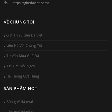
https://ghedaviet.com/
VỀ CHÚNG TÔI
Giới Thiệu Ghế Đá Việt
Liên Hệ Với Chúng Tôi
Tư Vấn Mua Ghế Đá
Tin Tức Mỗi Ngày
Hệ Thống Cửa Hàng
SẢN PHẨM HOT
Bàn ghế đá oval
Bàn ghế đá tròn