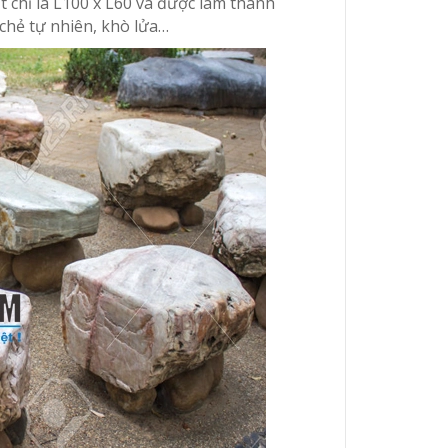
t chỉ là L100 x L60 và được làm thành
chẻ tự nhiên, khò lửa…