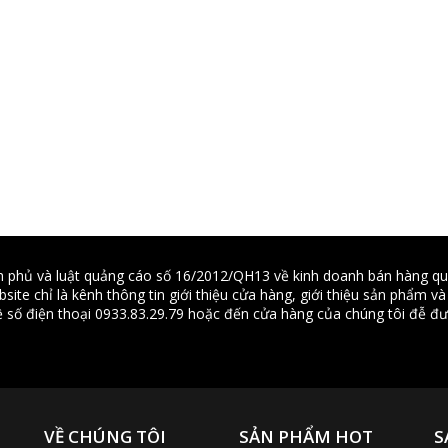
ớc 3: Trong vòng 30 ngày kể từ ngày nhận hàng, nếu quý khách đư
sản phẩm bị lỗi kỹ thuật, quý khách vui lòng truy cập ngay Hướng dẫn
hương thức hoàn tiền
theo lí do hoàn trả sản phẩm kết quả đánh giá chất lượng tại kho, 
iết như sau:
àn tiền bằng mã tiền điện tử dùng để mua sản phẩm mới
i sản phẩm mới cùng loại
uyển khoản qua ngân hàng theo thông tin của quý khách cung cấp
êng đối với các đơn hàng thanh toán qua thẻ tín dụng quốc tế, chúng 
h toán của chủ thẻ
 phủ và luật quảng cáo số 16/2012/QH13 về kinh doanh bán hàng q
ite chỉ là kênh thông tin giới thiệu cửa hàng, giới thiệu sản phẩm v
n tiền mặt trực tiếp tại văn phòng
 hệ số điện thoại 0933.83.29.79 hoặc đến cửa hàng của chúng tôi đễ đư
chi tiết hoặc thắc mắc quý khách vui lòng liên hệ với chúng tôi qu
ite. Xin chân thành cảm ơn.
VỀ CHÚNG TÔI
SẢN PHẨM HOT
S