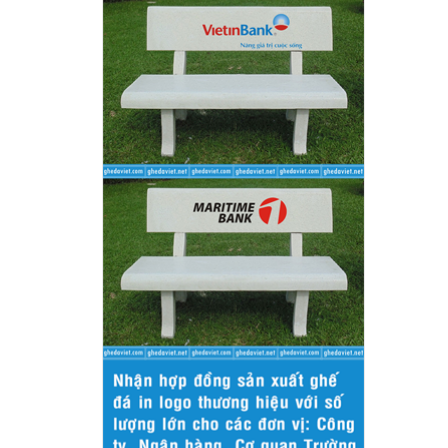
2. Đ
2.1.
Chún
toán
ngoà
Nếu 
chún
chấp
Tron
dung
tiếp
Sau 
2.2. 
Khi 
- Bư
- Bư