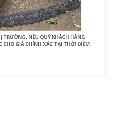
HỊ TRƯỜNG, NẾU QUÝ KHÁCH HÀNG
 CHO GIÁ CHÍNH XÁC TẠI THỜI ĐIỂM
ngày nhận hàng (trừ khi có quy định gì khác).
iện ban đầu, còn hóa đơn mua hàng & sản phẩm
 tặng kèm theo (nếu có) v.v… phải còn đầy đủ và
a qua sử dụng