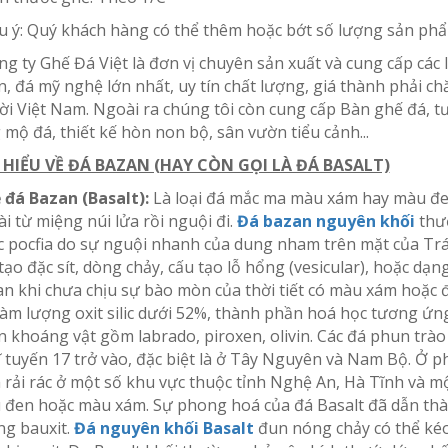
u ý: Quý khách hàng có thể thêm hoặc bớt số lượng sản phẩ
ng ty Ghế Đá Việt là đơn vị chuyên sản xuất và cung cấp các 
, đá mỹ nghệ lớn nhất, uy tín chất lượng, giá thành phải c
i Việt Nam. Ngoài ra chúng tôi còn cung cấp Bàn ghế đá, tư
 mộ đá, thiết kế hòn non bộ, sân vườn tiểu cảnh...
 HIỂU VỀ ĐÁ BAZAN (HAY CÒN GỌI LÀ ĐÁ BASALT)
 đá Bazan (Basalt):
Là loại đá mắc ma màu xám hay màu đe
i từ miệng núi lửa rồi nguội đi.
Đá bazan nguyên khối
thườ
 pocfia do sự nguội nhanh của dung nham trên mặt của Trá
tạo đặc sít, dòng chảy, cấu tạo lỗ hổng (vesicular), hoặc dạng
n khi chưa chịu sự bào mòn của thời tiết có màu xám hoặc đe
àm lượng oxit silic dưới 52%, thành phần hoá học tương ứ
 khoáng vật gồm labrado, piroxen, olivin. Các đá phun trào
ĩ tuyến 17 trở vào, đặc biệt là ở Tây Nguyên và Nam Bộ. Ở phí
rải rác ở một số khu vực thuộc tỉnh Nghệ An, Hà Tĩnh và m
đen hoặc màu xám. Sự phong hoá của đá Basalt đã dẫn thà
ng bauxit.
Đá nguyên khối Basalt
đun nóng chảy có thể kéo 