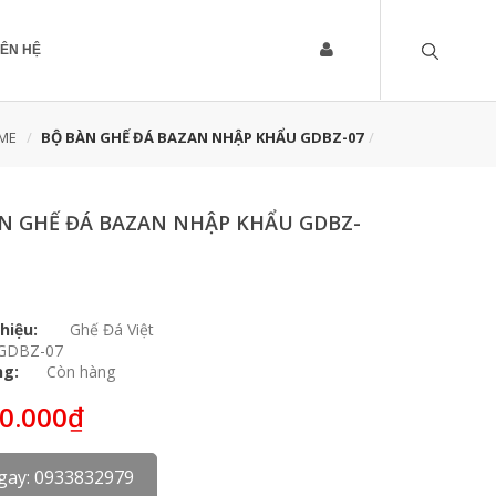
IÊN HỆ
ME
BỘ BÀN GHẾ ĐÁ BAZAN NHẬP KHẨU GDBZ-07
N GHẾ ĐÁ BAZAN NHẬP KHẨU GDBZ-
hiệu:
Ghế Đá Việt
GDBZ-07
ng:
Còn hàng
00.000₫
gay: 0933832979