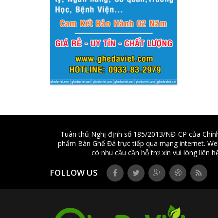
- Bư
rằng 
3. P
Tùy 
chi t
- Ho
- Đổ
- Ch
- Ri
than
Tuân thủ Nghị định số 185/2013/NĐ-CP của Chính
phẩm Bàn Ghế Đá trực tiếp qua mạng internet. Webs
- Hoà
có nhu cầu cần hỗ trợ xin vui lòng liên
Mọi 
FOLLOW US
webs