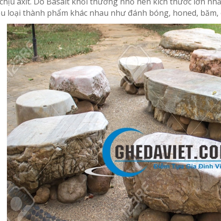
 chịu axit. Do Basalt khối thường nhỏ nên kích thước lớn nhấ
u loại thành phẩm khác nhau như đánh bóng, honed, băm, 