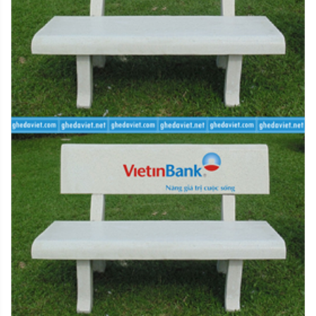
lòng truy cập ngay Hướng dẫn đổi trả hàng để bắt đầu
quy trình đổi trả hàng
3. Phương thức hoàn tiền
Tùy theo lí do hoàn trả sản phẩm kết quả đánh giá chất
lượng tại kho, chúng tôi sẽ có những phương thức hoàn
tiền với chi tiết như sau:
- Hoàn tiền bằng mã tiền điện tử dùng để mua sản
phẩm mới
- Đổi sản phẩm mới cùng loại
- Chuyển khoản qua ngân hàng theo thông tin của quý
khách cung cấp
- Riêng đối với các đơn hàng thanh toán qua thẻ tín
dụng quốc tế, chúng tôi sẽ áp dụng hình thức hoàn tiền
vào tài khoản thanh toán của chủ thẻ
- Hoàn tiền mặt trực tiếp tại văn phòng
Mọi chi tiết hoặc thắc mắc quý khách vui lòng liên hệ với
chúng tôi qua số điện thoại hỗ trợ hoặc để lại lời nhắn