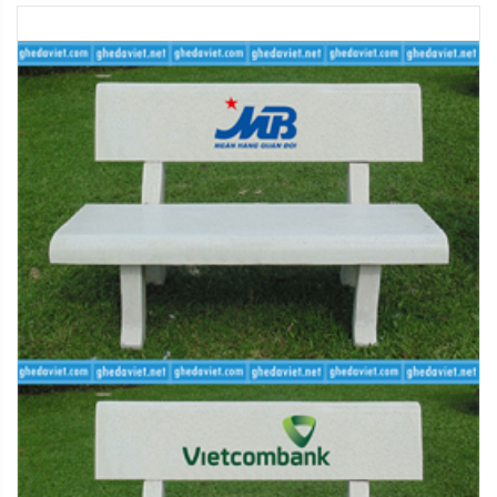
nguyên vẹn, sai nội dung hoặc thiếu hàng, xin vui lòng
chụp ảnh sản phẩm gửi về hộp thư của chúng tôi để
được chúng tôi hỗ trợ các bước tiếp theo như đổi/trả
hàng hoặc gửi sản phẩm còn thiếu đến quý khách…
Sau 48h kể từ ngày quý khách nhận hàng, chúng tôi có
quyền từ chối hỗ trợ cho những khiếu nại theo nội dung
như trên.
2.2. Hàng giao bị lỗi
Khi quý khách gặp trục trặc với sản phẩm đặt mua của
chúng tôi, vui lòng thực hiện các bước sau đây:
- Bước 1: Kiểm tra lại sự nguyên vẹn của sản phẩm,
chụp lại ảnh sản phẩm xuất hiện lỗi
- Bước 2: Quý khách liên hệ với trung tâm chăm sóc
khách hàng của chúng tôi để được xác nhận
- Bước 3: Trong vòng 30 ngày kể từ ngày nhận hàng,
nếu quý khách được xác nhận từ trung tâm chăm sóc
khách hàng rằng sản phẩm bị lỗi kỹ thuật, quý khách vui