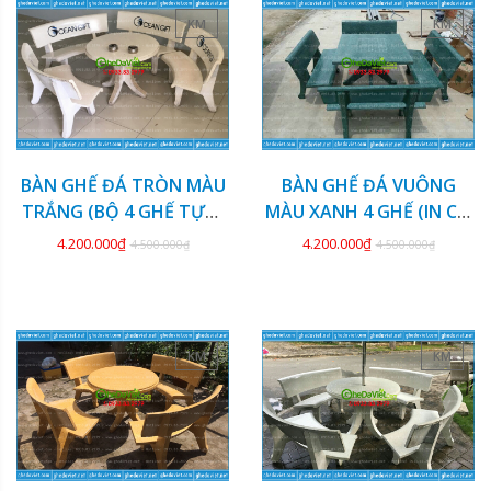
KM
KM
BÀN GHẾ ĐÁ TRÒN MÀU
BÀN GHẾ ĐÁ VUÔNG
TRẮNG (BỘ 4 GHẾ TỰA)
MÀU XANH 4 GHẾ (IN CỜ
GDCV-128
TƯỚNG) GDCV-127
4.200.000₫
4.200.000₫
4.500.000₫
4.500.000₫
KM
KM