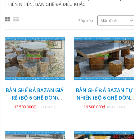
THIÊN NHIÊN, BÀN GHẾ ĐÁ ĐIÊU KHẮC
Sắp xếp
KM
KM
BÀN GHẾ ĐÁ BAZAN GIÁ
BÀN GHẾ ĐÁ BAZAN TỰ
RẺ (BỘ 6 GHẾ ĐÔN)
NHIÊN (BỘ 6 GHẾ ĐÔN)
GDBZ-20
GDBZ-19
12.500.000₫
16.500.000₫
13.000.000₫
18.000.000₫
KM
KM