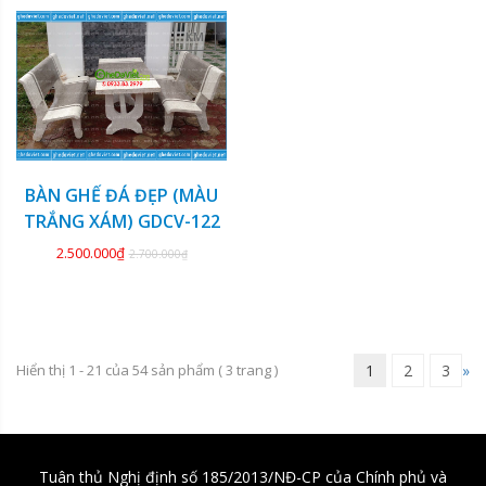
KM
BÀN GHẾ ĐÁ ĐẸP (MÀU
TRẮNG XÁM) GDCV-122
2.500.000₫
2.700.000₫
Hiển thị 1 - 21 của
54
sản phẩm (
3
trang )
1
2
3
»
Tuân thủ Nghị định số 185/2013/NĐ-CP của Chính phủ và