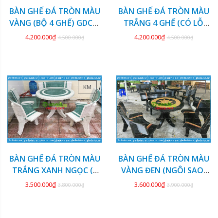
BÀN GHẾ ĐÁ TRÒN MÀU
BÀN GHẾ ĐÁ TRÒN MÀU
VÀNG (BỘ 4 GHẾ) GDCV-
TRẮNG 4 GHẾ (CÓ LỖ
126
DÙ) GDCV-125
4.200.000₫
4.200.000₫
4.500.000₫
4.500.000₫
KM
KM
BÀN GHẾ ĐÁ TRÒN MÀU
BÀN GHẾ ĐÁ TRÒN MÀU
TRẮNG XANH NGỌC (3
VÀNG ĐEN (NGÔI SAO)
GHẾ) GDCV-124
GDCV-123
3.500.000₫
3.600.000₫
3.800.000₫
3.900.000₫