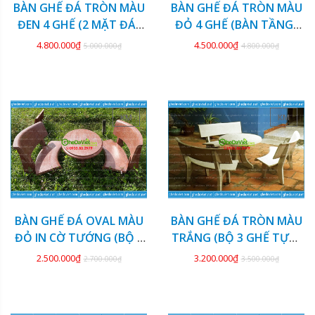
BÀN GHẾ ĐÁ TRÒN MÀU
BÀN GHẾ ĐÁ TRÒN MÀU
ĐEN 4 GHẾ (2 MẶT ĐÁ)
ĐỎ 4 GHẾ (BÀN TẦNG)
GDCV-132
GDCV-131
4.800.000₫
4.500.000₫
5.000.000₫
4.800.000₫
KM
KM
BÀN GHẾ ĐÁ OVAL MÀU
BÀN GHẾ ĐÁ TRÒN MÀU
ĐỎ IN CỜ TƯỚNG (BỘ 2
TRẮNG (BỘ 3 GHẾ TỰA)
GHẾ) GDCV-130
GDCV-129
2.500.000₫
3.200.000₫
2.700.000₫
3.500.000₫