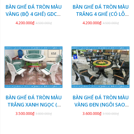
BÀN GHẾ ĐÁ TRÒN MÀU
BÀN GHẾ ĐÁ TRÒN MÀU
VÀNG (BỘ 4 GHẾ) GDCV-
TRẮNG 4 GHẾ (CÓ LỖ
126
DÙ) GDCV-125
4.200.000₫
4.200.000₫
4.500.000₫
4.500.000₫
KM
KM
BÀN GHẾ ĐÁ TRÒN MÀU
BÀN GHẾ ĐÁ TRÒN MÀU
TRẮNG XANH NGỌC (3
VÀNG ĐEN (NGÔI SAO)
GHẾ) GDCV-124
GDCV-123
3.500.000₫
3.600.000₫
3.800.000₫
3.900.000₫