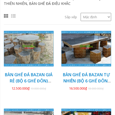
THIÊN NHIÊN, BÀN GHẾ ĐÁ ĐIÊU KHẮC
Sắp xếp
KM
KM
BÀN GHẾ ĐÁ BAZAN GIÁ
BÀN GHẾ ĐÁ BAZAN TỰ
RẺ (BỘ 6 GHẾ ĐÔN)
NHIÊN (BỘ 6 GHẾ ĐÔN)
GDBZ-20
GDBZ-19
12.500.000₫
16.500.000₫
13.000.000₫
18.000.000₫
KM
KM