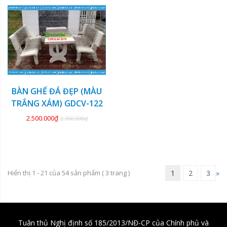
KM
BÀN GHẾ ĐÁ ĐẸP (MÀU
TRẮNG XÁM) GDCV-122
2.500.000₫
2.700.000₫
Hiển thị 1 - 21 của
54
sản phẩm (
3
trang )
1
2
3
»
Tuân thủ Nghị định số 185/2013/NĐ-CP của Chính phủ và