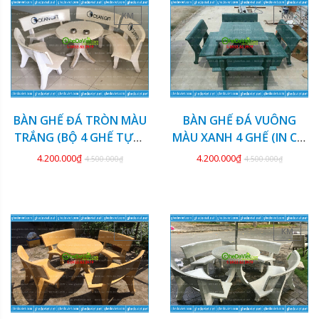
KM
KM
BÀN GHẾ ĐÁ TRÒN MÀU
BÀN GHẾ ĐÁ VUÔNG
TRẮNG (BỘ 4 GHẾ TỰA)
MÀU XANH 4 GHẾ (IN CỜ
GDCV-128
TƯỚNG) GDCV-127
4.200.000₫
4.200.000₫
4.500.000₫
4.500.000₫
KM
KM