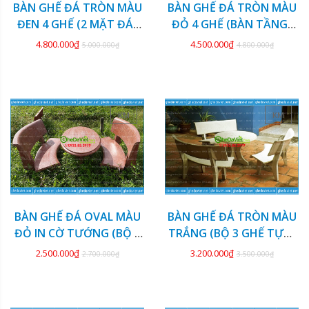
BÀN GHẾ ĐÁ TRÒN MÀU
BÀN GHẾ ĐÁ TRÒN MÀU
ĐEN 4 GHẾ (2 MẶT ĐÁ)
ĐỎ 4 GHẾ (BÀN TẦNG)
GDCV-132
GDCV-131
4.800.000₫
4.500.000₫
5.000.000₫
4.800.000₫
KM
KM
BÀN GHẾ ĐÁ OVAL MÀU
BÀN GHẾ ĐÁ TRÒN MÀU
ĐỎ IN CỜ TƯỚNG (BỘ 2
TRẮNG (BỘ 3 GHẾ TỰA)
GHẾ) GDCV-130
GDCV-129
2.500.000₫
3.200.000₫
2.700.000₫
3.500.000₫