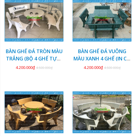
KM
KM
BÀN GHẾ ĐÁ TRÒN MÀU
BÀN GHẾ ĐÁ VUÔNG
TRẮNG (BỘ 4 GHẾ TỰA)
MÀU XANH 4 GHẾ (IN CỜ
GDCV-128
TƯỚNG) GDCV-127
4.200.000₫
4.200.000₫
4.500.000₫
4.500.000₫
KM
KM