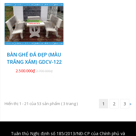
KM
BÀN GHẾ ĐÁ ĐẸP (MÀU
TRẮNG XÁM) GDCV-122
2.500.000₫
2.700.000₫
Hiển thị 1 - 21 của
53
sản phẩm (
3
trang )
1
2
3
»
Tuân thủ Nghị định số 185/2013/NĐ-CP của Chính phủ và