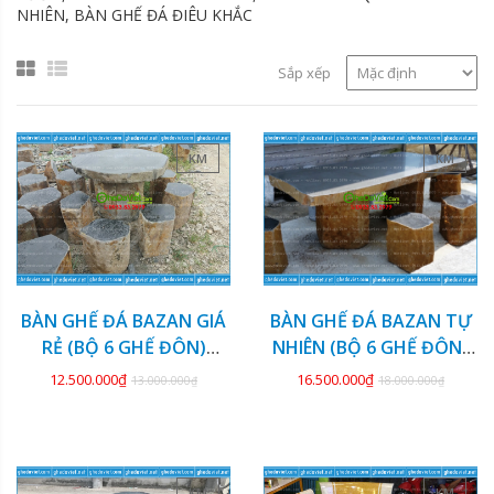
NHIÊN, BÀN GHẾ ĐÁ ĐIÊU KHẮC
Sắp xếp
KM
KM
BÀN GHẾ ĐÁ BAZAN GIÁ
BÀN GHẾ ĐÁ BAZAN TỰ
RẺ (BỘ 6 GHẾ ĐÔN)
NHIÊN (BỘ 6 GHẾ ĐÔN)
GDBZ-20
GDBZ-19
12.500.000₫
16.500.000₫
13.000.000₫
18.000.000₫
KM
KM