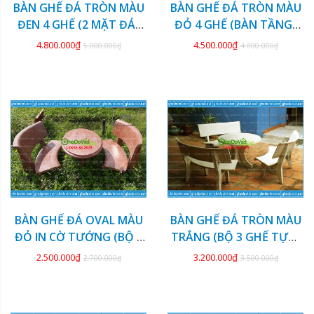
BÀN GHẾ ĐÁ TRÒN MÀU
BÀN GHẾ ĐÁ TRÒN MÀU
ĐEN 4 GHẾ (2 MẶT ĐÁ)
ĐỎ 4 GHẾ (BÀN TẦNG)
GDCV-132
GDCV-131
4.800.000₫
4.500.000₫
5.000.000₫
4.800.000₫
KM
KM
BÀN GHẾ ĐÁ OVAL MÀU
BÀN GHẾ ĐÁ TRÒN MÀU
ĐỎ IN CỜ TƯỚNG (BỘ 2
TRẮNG (BỘ 3 GHẾ TỰA)
GHẾ) GDCV-130
GDCV-129
2.500.000₫
3.200.000₫
2.700.000₫
3.500.000₫