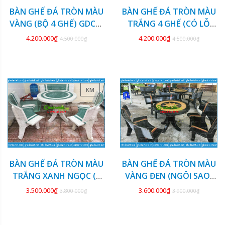
BÀN GHẾ ĐÁ TRÒN MÀU
BÀN GHẾ ĐÁ TRÒN MÀU
VÀNG (BỘ 4 GHẾ) GDCV-
TRẮNG 4 GHẾ (CÓ LỖ
126
DÙ) GDCV-125
4.200.000₫
4.200.000₫
4.500.000₫
4.500.000₫
KM
KM
BÀN GHẾ ĐÁ TRÒN MÀU
BÀN GHẾ ĐÁ TRÒN MÀU
TRẮNG XANH NGỌC (3
VÀNG ĐEN (NGÔI SAO)
GHẾ) GDCV-124
GDCV-123
3.500.000₫
3.600.000₫
3.800.000₫
3.900.000₫