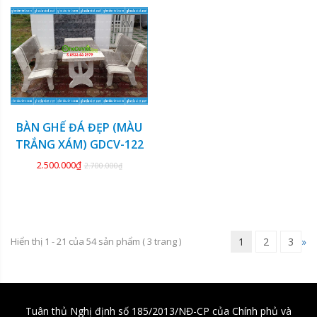
KM
BÀN GHẾ ĐÁ ĐẸP (MÀU
TRẮNG XÁM) GDCV-122
2.500.000₫
2.700.000₫
Hiển thị 1 - 21 của
54
sản phẩm (
3
trang )
1
2
3
»
Tuân thủ Nghị định số 185/2013/NĐ-CP của Chính phủ và