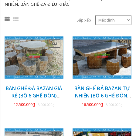
NHIÊN, BÀN GHẾ ĐÁ ĐIÊU KHẮC
Sắp xếp
KM
KM
BÀN GHẾ ĐÁ BAZAN GIÁ
BÀN GHẾ ĐÁ BAZAN TỰ
RẺ (BỘ 6 GHẾ ĐÔN)
NHIÊN (BỘ 6 GHẾ ĐÔN)
GDBZ-20
GDBZ-19
12.500.000₫
16.500.000₫
13.000.000₫
18.000.000₫
KM
KM