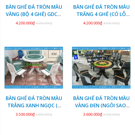
BÀN GHẾ ĐÁ TRÒN MÀU
BÀN GHẾ ĐÁ TRÒN MÀU
VÀNG (BỘ 4 GHẾ) GDCV-
TRẮNG 4 GHẾ (CÓ LỖ
126
DÙ) GDCV-125
4.200.000₫
4.200.000₫
4.500.000₫
4.500.000₫
KM
KM
BÀN GHẾ ĐÁ TRÒN MÀU
BÀN GHẾ ĐÁ TRÒN MÀU
TRẮNG XANH NGỌC (3
VÀNG ĐEN (NGÔI SAO)
GHẾ) GDCV-124
GDCV-123
3.500.000₫
3.600.000₫
3.800.000₫
3.900.000₫