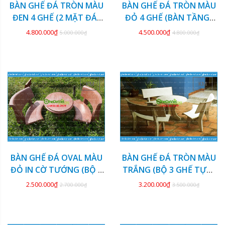
BÀN GHẾ ĐÁ TRÒN MÀU
BÀN GHẾ ĐÁ TRÒN MÀU
ĐEN 4 GHẾ (2 MẶT ĐÁ)
ĐỎ 4 GHẾ (BÀN TẦNG)
GDCV-132
GDCV-131
4.800.000₫
4.500.000₫
5.000.000₫
4.800.000₫
KM
KM
BÀN GHẾ ĐÁ OVAL MÀU
BÀN GHẾ ĐÁ TRÒN MÀU
ĐỎ IN CỜ TƯỚNG (BỘ 2
TRẮNG (BỘ 3 GHẾ TỰA)
GHẾ) GDCV-130
GDCV-129
2.500.000₫
3.200.000₫
2.700.000₫
3.500.000₫