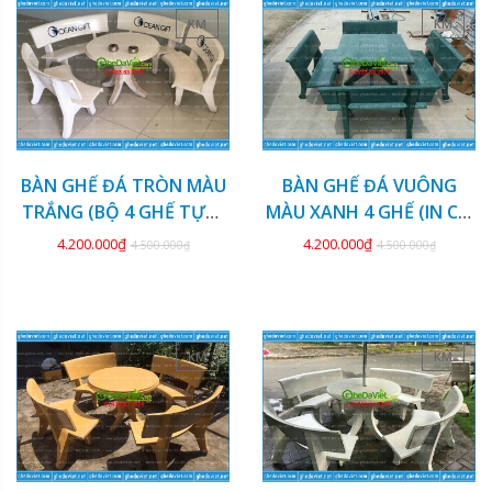
KM
KM
BÀN GHẾ ĐÁ TRÒN MÀU
BÀN GHẾ ĐÁ VUÔNG
TRẮNG (BỘ 4 GHẾ TỰA)
MÀU XANH 4 GHẾ (IN CỜ
GDCV-128
TƯỚNG) GDCV-127
4.200.000₫
4.200.000₫
4.500.000₫
4.500.000₫
KM
KM