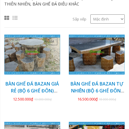
THIÊN NHIÊN, BÀN GHẾ ĐÁ ĐIÊU KHẮC
Sắp xếp
KM
KM
BÀN GHẾ ĐÁ BAZAN GIÁ
BÀN GHẾ ĐÁ BAZAN TỰ
RẺ (BỘ 6 GHẾ ĐÔN)
NHIÊN (BỘ 6 GHẾ ĐÔN)
GDBZ-20
GDBZ-19
12.500.000₫
16.500.000₫
13.000.000₫
18.000.000₫
KM
KM