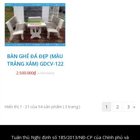
KM
BÀN GHẾ ĐÁ ĐẸP (MÀU
TRẮNG XÁM) GDCV-122
2.500.000₫
2.700.000₫
Hiển thị 1 - 21 của
54
sản phẩm (
3
trang )
1
2
3
»
Tuân thủ Nghị định số 185/2013/NĐ-CP của Chính phủ và