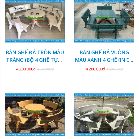
KM
KM
BÀN GHẾ ĐÁ TRÒN MÀU
BÀN GHẾ ĐÁ VUÔNG
TRẮNG (BỘ 4 GHẾ TỰA)
MÀU XANH 4 GHẾ (IN CỜ
GDCV-128
TƯỚNG) GDCV-127
4.200.000₫
4.200.000₫
4.500.000₫
4.500.000₫
KM
KM