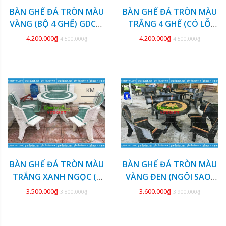
BÀN GHẾ ĐÁ TRÒN MÀU
BÀN GHẾ ĐÁ TRÒN MÀU
VÀNG (BỘ 4 GHẾ) GDCV-
TRẮNG 4 GHẾ (CÓ LỖ
126
DÙ) GDCV-125
4.200.000₫
4.200.000₫
4.500.000₫
4.500.000₫
KM
KM
BÀN GHẾ ĐÁ TRÒN MÀU
BÀN GHẾ ĐÁ TRÒN MÀU
TRẮNG XANH NGỌC (3
VÀNG ĐEN (NGÔI SAO)
GHẾ) GDCV-124
GDCV-123
3.500.000₫
3.600.000₫
3.800.000₫
3.900.000₫