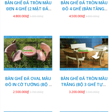
BÀN GHẾ ĐÁ TRÒN MÀU
BÀN GHẾ ĐÁ TRÒN MÀU
ĐEN 4 GHẾ (2 MẶT ĐÁ)
ĐỎ 4 GHẾ (BÀN TẦNG)
GDCV-132
GDCV-131
4.800.000₫
4.500.000₫
5.000.000₫
4.800.000₫
KM
KM
BÀN GHẾ ĐÁ OVAL MÀU
BÀN GHẾ ĐÁ TRÒN MÀU
ĐỎ IN CỜ TƯỚNG (BỘ 2
TRẮNG (BỘ 3 GHẾ TỰA)
GHẾ) GDCV-130
GDCV-129
2.500.000₫
3.200.000₫
2.700.000₫
3.500.000₫