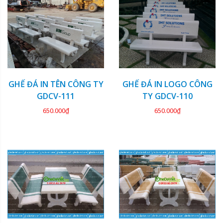
GHẾ ĐÁ IN TÊN CÔNG TY
GHẾ ĐÁ IN LOGO CÔNG
GDCV-111
TY GDCV-110
650.000₫
650.000₫