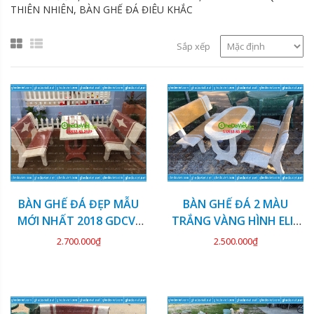
THIÊN NHIÊN, BÀN GHẾ ĐÁ ĐIÊU KHẮC
Sắp xếp
BÀN GHẾ ĐÁ ĐẸP MẪU
BÀN GHẾ ĐÁ 2 MÀU
MỚI NHẤT 2018 GDCV-
TRẮNG VÀNG HÌNH ELIP
121
GDCV-120
2.700.000₫
2.500.000₫