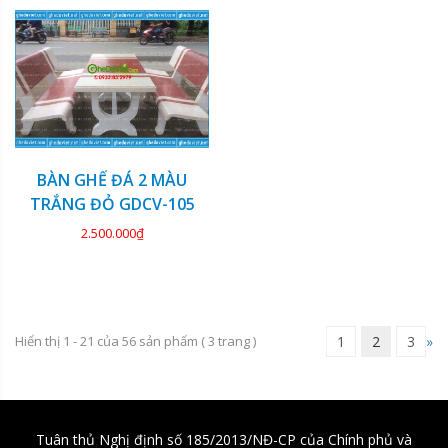
BÀN GHẾ ĐÁ 2 MÀU
TRẮNG ĐỎ GDCV-105
2.500.000₫
Hiển thị 1 - 21 của
56
sản phẩm (
3
trang )
1
2
3
»
Tuân thủ Nghị định số 185/2013/NĐ-CP của Chính phủ và