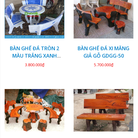
BÀN GHẾ ĐÁ TRÒN 2
BÀN GHẾ ĐÁ XI MĂNG
MÀU TRẮNG XANH
GIẢ GỖ GDGG-50
DƯƠNG GDCV-113
3.800.000₫
5.700.000₫