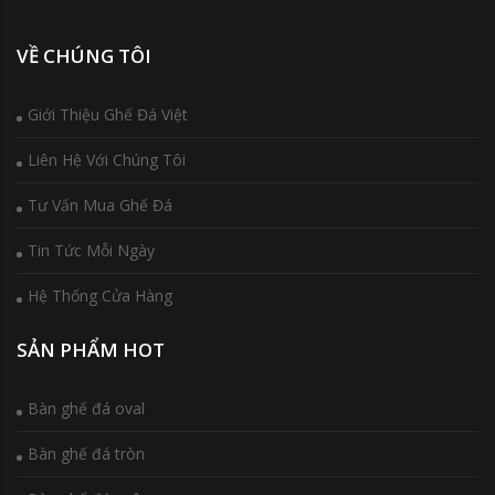
VỀ CHÚNG TÔI
Giới Thiệu Ghế Đá Việt
Liên Hệ Với Chúng Tôi
Tư Vấn Mua Ghế Đá
Tin Tức Mỗi Ngày
Hệ Thống Cửa Hàng
SẢN PHẨM HOT
Bàn ghế đá oval
Bàn ghế đá tròn