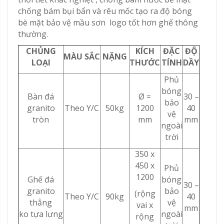
chống bám bụi bẩn và rêu mốc tạo ra độ bóng
bè mặt bảo vệ mầu sơn logo tốt hơn ghế thông
thường.
CHỦNG
KÍCH
ĐẶC
ĐỘ
MÀU SẮC
NẶNG
LOẠI
THƯỚC
TÍNH
DẦY
Phủ
bóng
Bàn đá
Ø =
30 –
bảo
granito
Theo Y/C
50kg
1200
40
vệ
tròn
mm
mm
ngoài
trời
350 x
450 x
Phủ
1200
Ghế đá
bóng
30 –
granito
bảo
(rộng
Theo Y/C
90kg
40
thẳng
vệ
vai x
mm
ko tựa lưng
ngoài
rộng