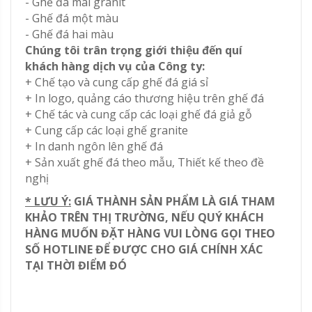
- Ghế đá mài granit
- Ghế đá một màu
- Ghế đá hai màu
Chúng tôi trân trọng giới thiệu đến quí
khách hàng dịch vụ của Công ty:
+ Chế tạo và cung cấp ghế đá giá sỉ
+ In logo, quảng cáo thương hiệu trên ghế đá
+ Chế tác và cung cấp các loại ghế đá giả gỗ
+ Cung cấp các loại ghế granite
+ In danh ngôn lên ghế đá
+ Sản xuất ghế đá theo mẫu, Thiết kế theo đề
nghị
* LƯU Ý:
GIÁ THÀNH SẢN PHẨM LÀ GIÁ THAM
KHẢO TRÊN THỊ TRƯỜNG, NẾU QUÝ KHÁCH
HÀNG MUỐN ĐẶT HÀNG VUI LÒNG GỌI THEO
SỐ HOTLINE ĐỂ ĐƯỢC CHO GIÁ CHÍNH XÁC
TẠI THỜI ĐIỂM ĐÓ
1. Đổi trả theo nhu cầu khách hàng (đổi trả hàng
vì không ưng ý)