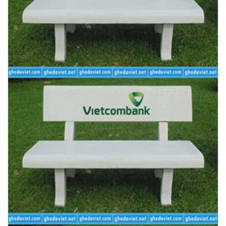
2.2. Hàng giao bị lỗi
Khi quý khách gặp trục trặc với sản phẩm đặt mua của
chúng tôi, vui lòng thực hiện các bước sau đây:
- Bước 1: Kiểm tra lại sự nguyên vẹn của sản phẩm,
chụp lại ảnh sản phẩm xuất hiện lỗi
- Bước 2: Quý khách liên hệ với trung tâm chăm sóc
khách hàng của chúng tôi để được xác nhận
- Bước 3: Trong vòng 30 ngày kể từ ngày nhận hàng,
nếu quý khách được xác nhận từ trung tâm chăm sóc
khách hàng rằng sản phẩm bị lỗi kỹ thuật, quý khách vui
lòng truy cập ngay Hướng dẫn đổi trả hàng để bắt đầu
quy trình đổi trả hàng
3. Phương thức hoàn tiền
Tùy theo lí do hoàn trả sản phẩm kết quả đánh giá chất
lượng tại kho, chúng tôi sẽ có những phương thức hoàn
tiền với chi tiết như sau:
- Hoàn tiền bằng mã tiền điện tử dùng để mua sản
phẩm mới