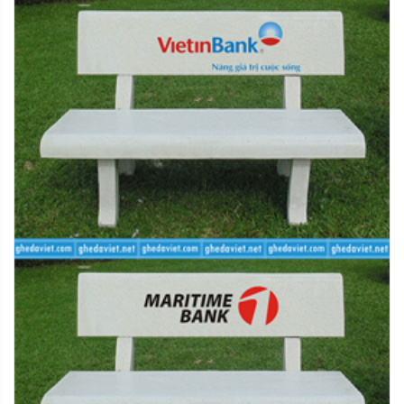
- Đổi sản phẩm mới cùng loại
- Chuyển khoản qua ngân hàng theo thông tin của quý
khách cung cấp
- Riêng đối với các đơn hàng thanh toán qua thẻ tín
dụng quốc tế, chúng tôi sẽ áp dụng hình thức hoàn tiền
vào tài khoản thanh toán của chủ thẻ
- Hoàn tiền mặt trực tiếp tại văn phòng
Mọi chi tiết hoặc thắc mắc quý khách vui lòng liên hệ với
chúng tôi qua số điện thoại hỗ trợ hoặc để lại lời nhắn
tại website. Xin chân thành cảm ơn.