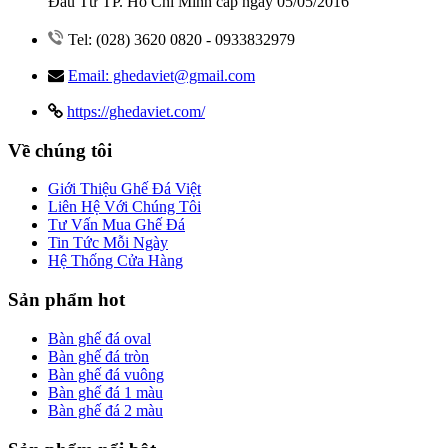
Đầu Tư TP. Hồ Chí Minh cấp ngày 05/05/2016
Tel: (028) 3620 0820 - 0933832979
Email: ghedaviet@gmail.com
https://ghedaviet.com/
Về chúng tôi
Giới Thiệu Ghế Đá Việt
Liên Hệ Với Chúng Tôi
Tư Vấn Mua Ghế Đá
Tin Tức Mỗi Ngày
Hệ Thống Cửa Hàng
Sản phẩm hot
Bàn ghế đá oval
Bàn ghế đá tròn
Bàn ghế đá vuông
Bàn ghế đá 1 màu
Bàn ghế đá 2 màu