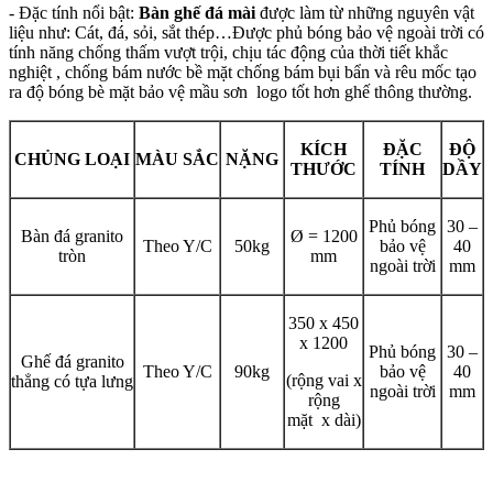
- Đặc tính nổi bật:
Bàn ghế đá mài
được làm từ những nguyên vật
liệu như: Cát, đá, sỏi, sắt thép…Được phủ bóng bảo vệ ngoài trời có
tính năng chống thấm vượt trội, chịu tác động của thời tiết khắc
nghiệt , chống bám nước bề mặt chống bám bụi bẩn và rêu mốc tạo
ra độ bóng bè mặt bảo vệ mầu sơn logo tốt hơn ghế thông thường.
KÍCH
ĐẶC
ĐỘ
CHỦNG LOẠI
MÀU SẮC
NẶNG
THƯỚC
TÍNH
DẦY
Phủ bóng
30 –
Bàn đá granito
Ø = 1200
Theo Y/C
50kg
bảo vệ
40
tròn
mm
ngoài trời
mm
350 x 450
x 1200
Phủ bóng
30 –
Ghế đá granito
Theo Y/C
90kg
bảo vệ
40
(rộng vai x
thẳng có tựa lưng
ngoài trời
mm
rộng
mặt x dài)