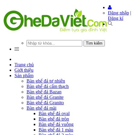
Đăng nhập
|
Đăng kí
Tìm kiếm
Trang chủ
Giới thiệu
Sản phẩm
Bàn ghế đá tự nhiên
Bàn ghế đá cẩm thạch
Bàn ghế đá Bazan
Bàn ghế đá Granite
Bàn ghế đá Granito
Bàn ghế đá mài
Bàn ghế đá oval
Bàn ghế đá tròn
Bàn ghế đá vuông
Bàn ghế đá 1 màu