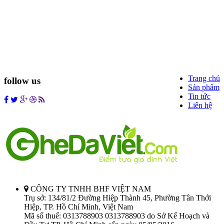
Tuân thủ Nghị định số 185/2013/NĐ-CP của Chính phủ và luật quảng cáo
số 16/2012/QH13 về kinh doanh bán hàng qua mạng. Chúng tôi không kinh
doanh mua bán sản phẩm Bàn Ghế Đá trực tiếp qua mạng internet. Website
chỉ là kênh thông tin giới thiệu cửa hàng, giới thiệu sản phẩm và cho mức
giá tham khảo trên thị trường. Quý khách có nhu cầu cần hỗ trợ xin vui
lòng liên hệ số điện thoại 0933.83.29.79 hoặc đến cửa hàng của chúng tôi
đễ được tư vấn trực tiếp. Chân thành cảm ơn !
Trang chủ
follow us
Sản phẩm
Tin tức
Liên hệ
CÔNG TY TNHH BHF VIỆT NAM
Trụ sở: 134/81/2 Đường Hiệp Thành 45, Phường Tân Thới
Hiệp, TP. Hồ Chí Minh, Việt Nam
Mã số thuế: 0313788903 0313788903 do Sở Kế Hoạch và