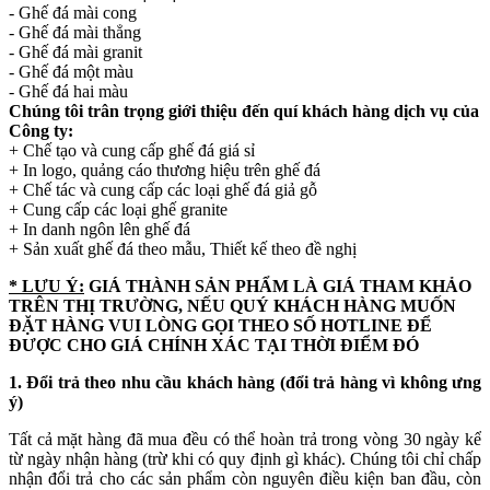
- Ghế đá mài cong
- Ghế đá mài thẳng
- Ghế đá mài granit
- Ghế đá một màu
- Ghế đá hai màu
Chúng tôi trân trọng giới thiệu đến quí khách hàng dịch vụ của
Công ty:
+ Chế tạo và cung cấp ghế đá giá sỉ
+ In logo, quảng cáo thương hiệu trên ghế đá
+ Chế tác và cung cấp các loại ghế đá giả gỗ
+ Cung cấp các loại ghế granite
+ In danh ngôn lên ghế đá
+ Sản xuất ghế đá theo mẫu, Thiết kế theo đề nghị
* LƯU Ý:
GIÁ THÀNH SẢN PHẨM LÀ GIÁ THAM KHẢO
TRÊN THỊ TRƯỜNG, NẾU QUÝ KHÁCH HÀNG MUỐN
ĐẶT HÀNG VUI LÒNG GỌI THEO SỐ HOTLINE ĐỂ
ĐƯỢC CHO GIÁ CHÍNH XÁC TẠI THỜI ĐIỂM ĐÓ
1. Đổi trả theo nhu cầu khách hàng (đổi trả hàng vì không ưng
ý)
Tất cả mặt hàng đã mua đều có thể hoàn trả trong vòng 30 ngày kể
từ ngày nhận hàng (trừ khi có quy định gì khác). Chúng tôi chỉ chấp
nhận đổi trả cho các sản phẩm còn nguyên điều kiện ban đầu, còn