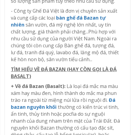
số lượng sản phẩm tùy theo nhu cầu sử dụng.
- Công ty Ghế Đá Việt là đơn vị chuyên sản xuất
và cung cấp các loại
bàn ghế đá Bazan tự
nhiên
sân vườn, đá mỹ nghệ lớn nhất, uy tín
chất lượng, giá thành phải chăng...Phù hợp với
nhu cầu sử dụng của người Việt Nam. Ngoài ra
chúng tôi còn cung cấp Bàn ghế đá, tượng đá,
lư đá, tranh đá quý, lavabo đá, lăng mộ đá, thiết
kế hòn non bộ, sân vườn tiểu cảnh...
TÌM HIỂU VỀ ĐÁ BAZAN (HAY CÒN GỌI LÀ ĐÁ
BASALT)
+ Về đá Bazan (Basalt):
Là loại đá mắc ma màu
xám hay màu đen, hình thành do mắc ma phun
trào ra ngoài từ miệng núi lửa rồi nguội đi.
Đá
bazan nguyên khối
thường có kiến trúc vi tinh,
ẩn tinh, thủy tinh hoặc pocfia do sự nguội
nhanh của dung nham trên mặt của Trái Đất. Đá
nguyên khối Bazan thường có cấu tạo đặc sít,
dòng chảy, cấu tạo lỗ hổng (vesicular), hoặc