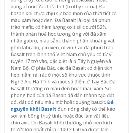
dạng xỉ núi lửa chứa bọt (frothy scoria). Đá
bazan khi chưa chịu sự bào mòn của thời tiết có
màu xám hoặc đen. Đá Basalt là loại đá phun
trào mafic, có hàm lượng oxit silic dưới 52%,
thành phần hoá học tương ứng với đá xâm
nhập gabro, màu sẫm, thành phần khoáng vật
gồm labrado, piroxen, olivin. Các đá phun trào
Basalt trên lãnh thổ Việt Nam chủ yếu có từ vĩ
tuyến 17 trở vào, đặc biệt là ở Tây Nguyên và
Nam Bộ. Ở phía Bắc, các đá Basalt có diện tích
hẹp, nằm rải rác ở một số khu vực thuộc tỉnh
Nghệ An, Hà Tĩnh và một số điểm ở Tây Bắc.Đá
Basalt thường có màu đen hoặc màu xám. Sự
phong hoá của đá Basalt đã dẫn thành tạo đất
đỏ, đất đỏ nâu màu mỡ hoặc quặng bauxit.
Đá
nguyên khối Basalt
đun nóng chảy có thể kéo
sợi làm bông thuỷ tinh, hoặc đúc làm vật liệu
chịu axit. Do Basalt khối thường nhỏ nên kích
thước lớn nhất chỉ là L100 x L60 và được làm