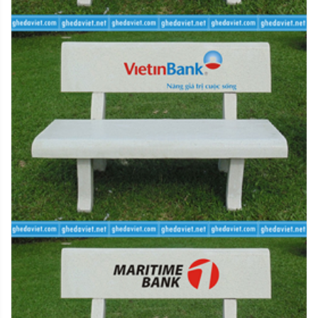
- Hoàn tiền bằng mã tiền điện tử dùng để mua sản
phẩm mới
- Đổi sản phẩm mới cùng loại
- Chuyển khoản qua ngân hàng theo thông tin của quý
khách cung cấp
- Riêng đối với các đơn hàng thanh toán qua thẻ tín
dụng quốc tế, chúng tôi sẽ áp dụng hình thức hoàn tiền
vào tài khoản thanh toán của chủ thẻ
- Hoàn tiền mặt trực tiếp tại văn phòng
Mọi chi tiết hoặc thắc mắc quý khách vui lòng liên hệ với
chúng tôi qua số điện thoại hỗ trợ hoặc để lại lời nhắn
tại website. Xin chân thành cảm ơn.