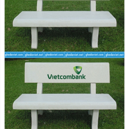
như trên.
2.2. Hàng giao bị lỗi
Khi quý khách gặp trục trặc với sản phẩm đặt mua của
chúng tôi, vui lòng thực hiện các bước sau đây:
- Bước 1: Kiểm tra lại sự nguyên vẹn của sản phẩm,
chụp lại ảnh sản phẩm xuất hiện lỗi
- Bước 2: Quý khách liên hệ với trung tâm chăm sóc
khách hàng của chúng tôi để được xác nhận
- Bước 3: Trong vòng 30 ngày kể từ ngày nhận hàng,
nếu quý khách được xác nhận từ trung tâm chăm sóc
khách hàng rằng sản phẩm bị lỗi kỹ thuật, quý khách vui
lòng truy cập ngay Hướng dẫn đổi trả hàng để bắt đầu
quy trình đổi trả hàng
3. Phương thức hoàn tiền
Tùy theo lí do hoàn trả sản phẩm kết quả đánh giá chất
lượng tại kho, chúng tôi sẽ có những phương thức hoàn
tiền với chi tiết như sau: