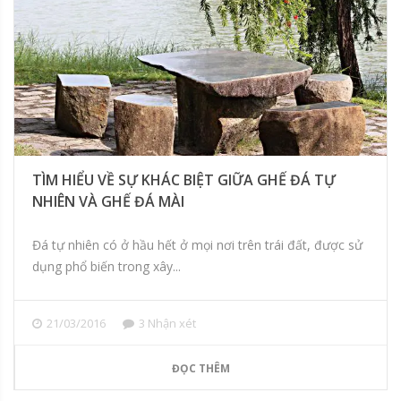
TÌM HIỂU VỀ SỰ KHÁC BIỆT GIỮA GHẾ ĐÁ TỰ
NHIÊN VÀ GHẾ ĐÁ MÀI
Đá tự nhiên có ở hầu hết ở mọi nơi trên trái đất, được sử
dụng phổ biến trong xây...
21/03/2016
3 Nhận xét
ĐỌC THÊM