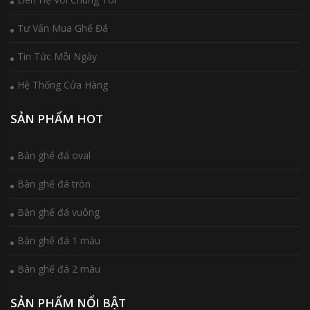
Tư Vấn Mua Ghế Đá
Tin Tức Mỗi Ngày
Hệ Thống Cửa Hàng
SẢN PHẨM HOT
Bàn ghế đá oval
Bàn ghế đá tròn
Bàn ghế đá vuông
Bàn ghế đá 1 màu
Bàn ghế đá 2 màu
SẢN PHẨM NỔI BẬT