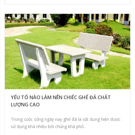
YẾU TỐ NÀO LÀM NÊN CHIẾC GHẾ ĐÁ CHẤT
LƯỢNG CAO
Trong cuộc sống ngày nay ghế đá là vật dụng hiện được
sử dụng khá nhiều bởi chúng khá phổ...