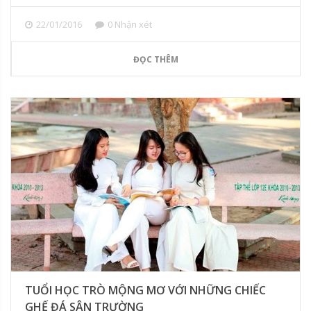
22/01/2016
0 Nhận xét
ĐỌC THÊM
TUỔI HỌC TRÒ MỘNG MƠ VỚI NHỮNG CHIẾC
GHẾ ĐÁ SÂN TRƯỜNG