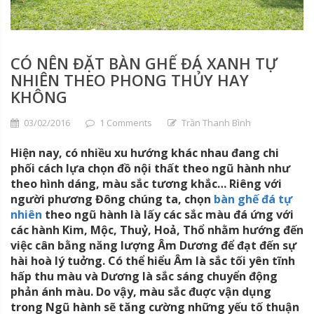
CÓ NÊN ĐẶT BÀN GHẾ ĐÁ XANH TỰ
NHIÊN THEO PHONG THỦY HAY
KHÔNG
03/02/2016
1 Comments
Trần Thanh Bình
Hiện nay, có nhiều xu hướng khác nhau đang chi
phối cách lựa chọn đồ nội thất theo ngũ hành như
theo hình dáng, màu sắc tương khắc… Riêng với
người phương Đông chúng ta, chọn
bàn ghế đá tự
nhiên
theo ngũ hành là lấy các sắc màu đá ứng với
các hành Kim, Mộc, Thuỷ, Hoả, Thổ nhằm hướng đến
việc cân bằng năng lượng Âm Dương để đạt đến sự
hài hoà lý tuởng. Có thể hiểu Âm là sắc tối yên tĩnh
hấp thu màu và Dương là sắc sáng chuyển động
phản ánh màu. Do vậy, màu sắc đuợc vận dụng
trong Ngũ hành sẽ tăng cường những yếu tố thuận