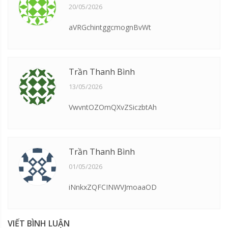
20/05/2026
aVRGchintggcmognBvWt
Trần Thanh Bình
13/05/2026
VwvntOZOmQXvZSiczbtAh
Trần Thanh Bình
01/05/2026
iNnkxZQFCINWVJmoaaOD
VIẾT BÌNH LUẬN