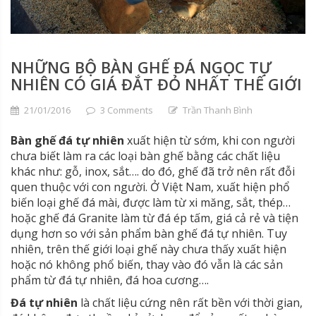
NHỮNG BỘ BÀN GHẾ ĐÁ NGỌC TỰ
NHIÊN CÓ GIÁ ĐẮT ĐỎ NHẤT THẾ GIỚI
21/01/2016
3 Comments
Trần Thanh Bình
Bàn ghế đá tự nhiên
xuất hiện từ sớm, khi con người
chưa biết làm ra các loại bàn ghế bằng các chất liệu
khác như: gỗ, inox, sắt…. do đó, ghế đã trở nên rất đỗi
quen thuộc với con người. Ở Việt Nam, xuất hiện phổ
biến loại ghế đá mài, được làm từ xi măng, sắt, thép…
hoặc ghế đá Granite làm từ đá ép tấm, giá cả rẻ và tiện
dụng hơn so với sản phẩm bàn ghế đá tự nhiên. Tuy
nhiên, trên thế giới loại ghế này chưa thấy xuất hiện
hoặc nó không phổ biến, thay vào đó vẫn là các sản
phẩm từ đá tự nhiên, đá hoa cương….
Đá tự nhiên
là chất liệu cứng nên rất bền với thời gian,